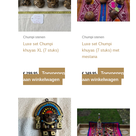
Chumpi stenen
Chumpi stenen
Luxe set Chumpi
Luxe set Chumpi
khuyas XL (7 stuks)
khuyas (7 stuks) met
mestana
Toevoegen
Toevoegen
€
299,95
€
349,95
aan winkelwagen
aan winkelwagen