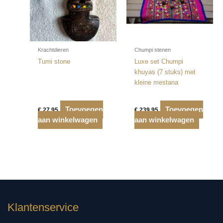
Krachtdieren
Chumpi stenen
Tumi stone
Luxe set Chumpi
khuyas (7 stuks) met
kleine mestana
Toevoegen
Toevoegen
€
27,95
€
239,95
aan winkelwagen
aan winkelwagen
Klantenservice