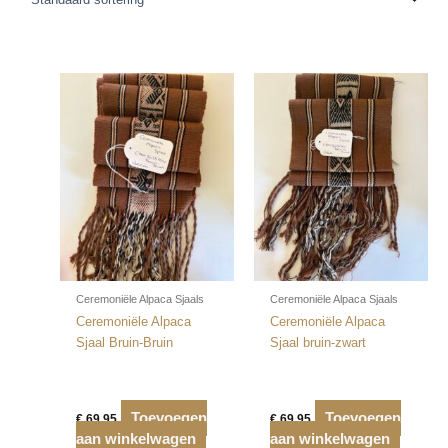
Ceremoniële Alpaca Sjaals
Ceremoniële Alpaca Sjaals
Ceremoniële Alpaca
Ceremoniële Alpaca
Sjaal Bruin-Bruin
Sjaal bruin-zwart
Toevoegen
Toevoegen
€
69,95
€
69,95
aan winkelwagen
aan winkelwagen