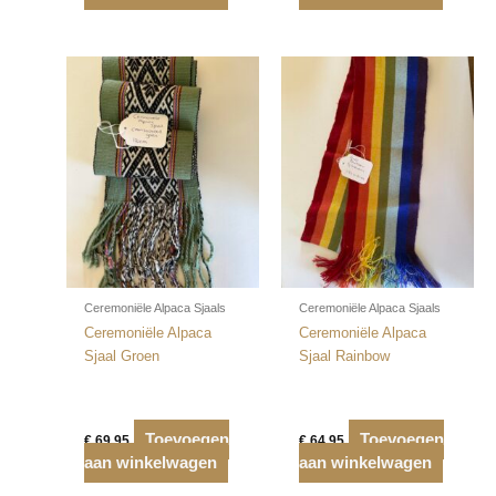
Ceremoniële Alpaca Sjaals
Ceremoniële Alpaca Sjaals
Ceremoniële Alpaca
Ceremoniële Alpaca
Sjaal Groen
Sjaal Rainbow
Toevoegen
Toevoegen
€
69,95
€
64,95
aan winkelwagen
aan winkelwagen