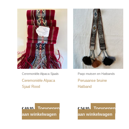
Ceremoniële Alpaca Sjaals
Paqo mutsen en Hatbands
Ceremoniële Alpaca
Peruaanse bruine
Sjaal Rood
Hatband
Toevoegen
Toevoegen
€
69,95
€
54,95
aan winkelwagen
aan winkelwagen