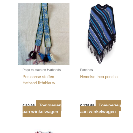
Paqo mutsen en Hatbands
Ponchos
Peruaanse stoffen
Hemelse Inca-poncho
Hatband lichtblauw
Toevoegen
Toevoegen
€
50,95
€
179,95
aan winkelwagen
aan winkelwagen