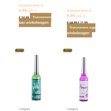
Gewaardeerd
5.00
uit 5
Gewaardeerd
5.00
uit 5
Toevoegen
€
24,49
Oorspronkelijke
Huidige
aan winkelwagen
€
14,29
€
11,99
prijs
prijs
Toevoegen aan
was:
is:
winkelwagen
€ 14,29.
€ 11,99.
Actie!
Actie!
Colognes
Colognes