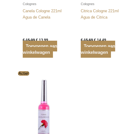
Colognes
Colognes
Canela Cologne 221ml
Citrica Cologne 221ml
Agua de Canela
Agua de Citrica
Oorspronkelijke
Huidige
Oorspronkelijke
Huidige
€
15,09
€
13,99
€
15,69
€
14,49
prijs
prijs
prijs
prijs
Toevoegen aan
Toevoegen aan
was:
is:
was:
is:
winkelwagen
€ 15,09.
€ 13,99.
winkelwagen
€ 15,69.
€ 14,49.
Actie!