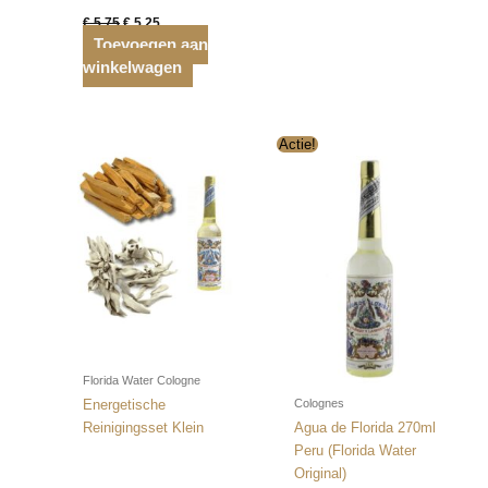
Oorspronkelijke
Huidige
€
5,75
€
5,25
prijs
prijs
Toevoegen aan
was:
is:
winkelwagen
€ 5,75.
€ 5,25.
Actie!
Florida Water Cologne
Colognes
Energetische
Reinigingsset Klein
Agua de Florida 270ml
Peru (Florida Water
Original)