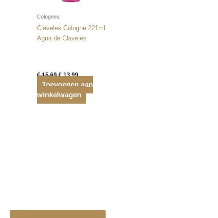
Colognes
Claveles Cologne 221ml
Agua de Claveles
Oorspronkelijke
Huidige
€
15,69
€
13,99
prijs
prijs
Toevoegen aan
was:
is:
winkelwagen
€ 15,69.
€ 13,99.