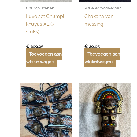
Chumpi stenen
Rituele voorwerpen
Luxe set Chumpi
Chakana van
khuyas XL (7
messing
stuks)
€
299,95
€
20,95
Toevoegen aan
Toevoegen aan
winkelwagen
winkelwagen