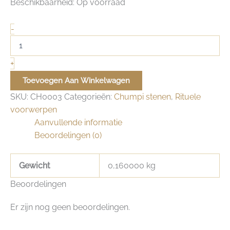
Beschikbaarheid:
Op voorraad
Luxe
-
set
Chumpi
khuyas
+
(7
stuks)
Toevoegen Aan Winkelwagen
met
SKU:
CH0003
Categorieën:
Chumpi stenen
,
Rituele
kleine
voorwerpen
mestana
aantal
Aanvullende informatie
Beoordelingen (0)
Gewicht
0,160000 kg
Beoordelingen
Er zijn nog geen beoordelingen.