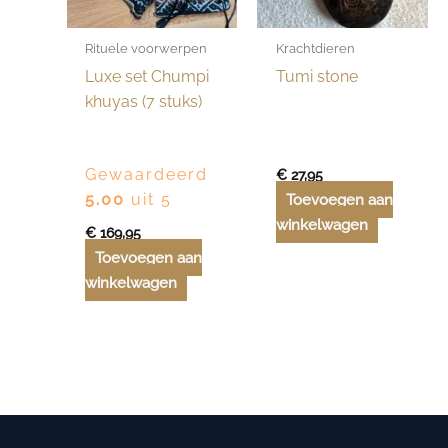
Rituele voorwerpen
Krachtdieren
Luxe set Chumpi
Tumi stone
khuyas (7 stuks)
Gewaardeerd
€
27,95
5.00
uit 5
Toevoegen aan
winkelwagen
€
169,95
Toevoegen aan
winkelwagen