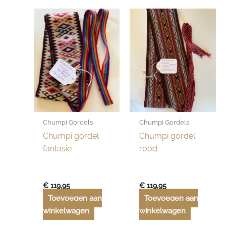
Chumpi Gordels
Chumpi Gordels
Chumpi gordel
Chumpi gordel
fantasie
rood
€
119,95
€
119,95
Toevoegen aan
Toevoegen aan
winkelwagen
winkelwagen