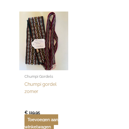
Chumpi Gordels
Chumpi gordel
zomer
€
119,95
Toevoegen aan
winkelwagen