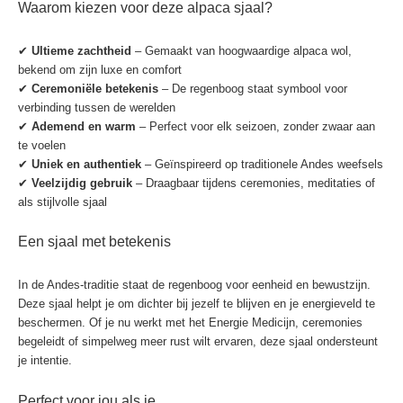
Waarom kiezen voor deze alpaca sjaal?
✔
Ultieme zachtheid
– Gemaakt van hoogwaardige alpaca wol,
bekend om zijn luxe en comfort
✔
Ceremoniële betekenis
– De regenboog staat symbool voor
verbinding tussen de werelden
✔
Ademend en warm
– Perfect voor elk seizoen, zonder zwaar aan
te voelen
✔
Uniek en authentiek
– Geïnspireerd op traditionele Andes weefsels
✔
Veelzijdig gebruik
– Draagbaar tijdens ceremonies, meditaties of
als stijlvolle sjaal
Een sjaal met betekenis
In de Andes-traditie staat de regenboog voor eenheid en bewustzijn.
Deze sjaal helpt je om dichter bij jezelf te blijven en je energieveld te
beschermen. Of je nu werkt met het Energie Medicijn, ceremonies
begeleidt of simpelweg meer rust wilt ervaren, deze sjaal ondersteunt
je intentie.
Perfect voor jou als je…