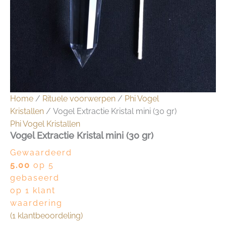
Home
/
Rituele voorwerpen
/
Phi Vogel
Kristallen
/ Vogel Extractie Kristal mini (30 gr)
Phi Vogel Kristallen
Vogel Extractie Kristal mini (30 gr)
Gewaardeerd
5.00
op 5
gebaseerd
op
1
klant
waardering
(
1
klantbeoordeling)