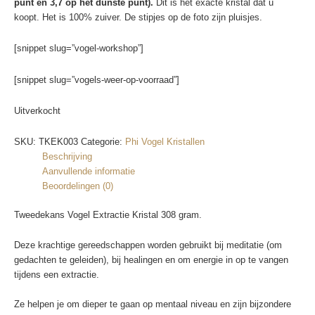
punt en 3,7 op het dunste punt).
Dit is het exacte kristal dat u
koopt. Het is 100% zuiver. De stipjes op de foto zijn pluisjes.
[snippet slug=”vogel-workshop”]
[snippet slug=”vogels-weer-op-voorraad”]
Uitverkocht
SKU:
TKEK003
Categorie:
Phi Vogel Kristallen
Beschrijving
Aanvullende informatie
Beoordelingen (0)
Tweedekans Vogel Extractie Kristal 308 gram.
Deze krachtige gereedschappen worden gebruikt bij meditatie (om
gedachten te geleiden), bij healingen en om energie in op te vangen
tijdens een extractie.
Ze helpen je om dieper te gaan op mentaal niveau en zijn bijzondere