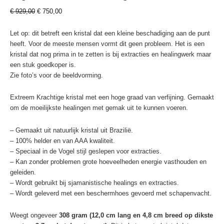
Oorspronkelijke
Huidige
€
929,00
€
750,00
prijs
prijs
was:
is:
Let op: dit betreft een kristal dat een kleine beschadiging aan de punt
€ 929,00.
€ 750,00.
heeft. Voor de meeste mensen vormt dit geen probleem. Het is een
kristal dat nog prima in te zetten is bij extracties en healingwerk maar
een stuk goedkoper is.
Zie foto’s voor de beeldvorming.
Extreem Krachtige kristal met een hoge graad van verfijning. Gemaakt
om de moeilijkste healingen met gemak uit te kunnen voeren.
– Gemaakt uit natuurlijk kristal uit Brazilië.
– 100% helder en van AAA kwaliteit.
– Speciaal in de Vogel stijl geslepen voor extracties.
– Kan zonder problemen grote hoeveelheden energie vasthouden en
geleiden.
– Wordt gebruikt bij sjamanistische healings en extracties.
– Wordt geleverd met een beschermhoes gevoerd met schapenvacht.
Weegt ongeveer
308 gram (12,0 cm lang en 4,8 cm breed op dikste