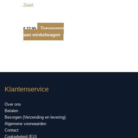
Zwart
Toevoegen
€
77,95
aan winkelwagen
Klantenservice
Over ons
Betalen
Bezorgen (Verzending en levering)
Algemene voorwaarden
Contact
Cookiebeleid (EU)