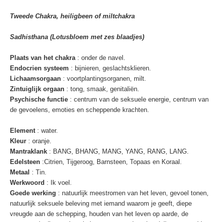
Tweede Chakra, heiligbeen of miltchakra
Sadhisthana (Lotusbloem met zes blaadjes)
Plaats van het chakra
: onder de navel.
Endocrien systeem
: bijnieren, geslachtsklieren.
Lichaamsorgaan
: voortplantingsorganen, milt.
Zintuiglijk orgaan
: tong, smaak, genitaliën.
Psychische functie
: centrum van de seksuele energie, centrum van
de gevoelens, emoties en scheppende krachten.
Element
: water.
Kleur
: oranje.
Mantraklank
: BANG, BHANG, MANG, YANG, RANG, LANG.
Edelsteen
:Citrien, Tijgeroog, Barnsteen, Topaas en Koraal.
Metaal
: Tin.
Werkwoord
: Ik voel.
Goede werking
: natuurlijk meestromen van het leven, gevoel tonen,
natuurlijk seksuele beleving met iemand waarom je geeft, diepe
vreugde aan de schepping, houden van het leven op aarde, de