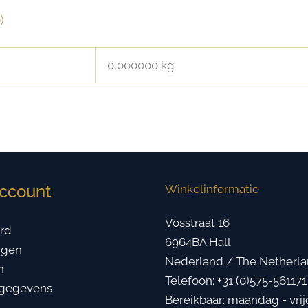
)
0,000000 kg
account
Winkelinformatie
Vosstraat 16
rd
6964BA Hall
ngen
Nederland / The Netherl
n
Telefoon: +31 (0)575-561171
gegevens
Bereikbaar: maandag - vrij