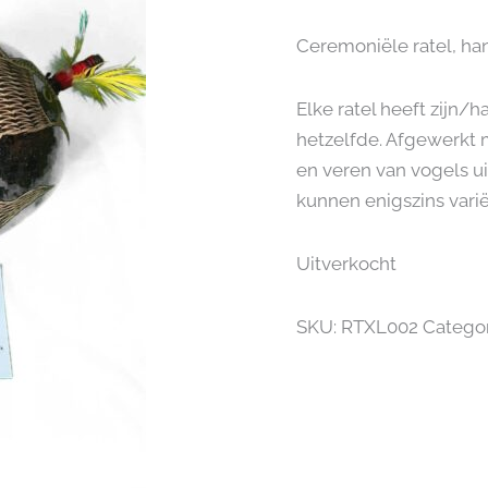
Ceremoniële ratel, h
Elke ratel heeft zijn/h
hetzelfde. Afgewerkt 
en veren van vogels ui
kunnen enigszins varië
Uitverkocht
SKU:
RTXL002
Categor