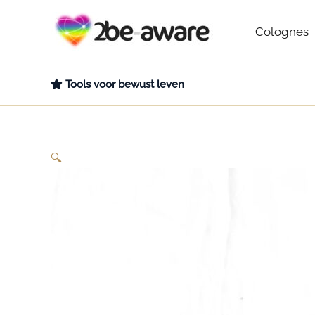
Ga
naar
Colognes
de
inhoud
Tools voor bewust leven
🔍