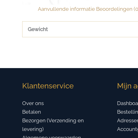
Aanvullende informatie
Beoordelingen (0
Gewicht
Klantenservice
Mijn 
Over ons
Dashboa
Betalen
Bestelli
Bezorgen (Verzending en
Adresse
levering)
Account
Algemene voorwaarden