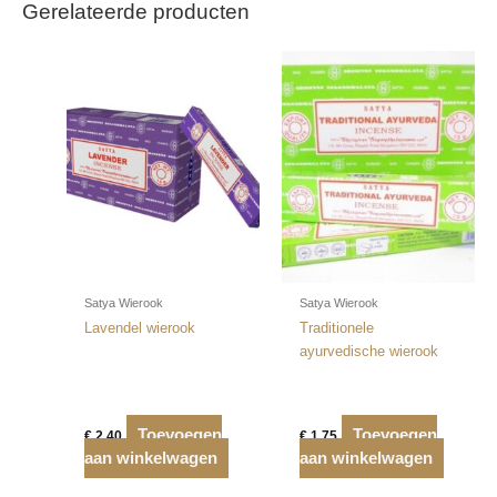
Gerelateerde producten
Satya Wierook
Satya Wierook
Lavendel wierook
Traditionele
ayurvedische wierook
Toevoegen
Toevoegen
€
2,40
€
1,75
aan winkelwagen
aan winkelwagen