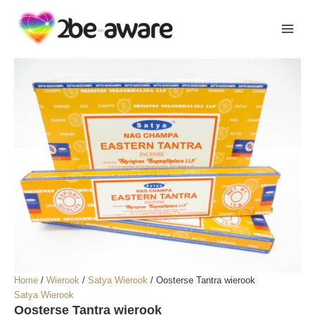
Ga
naar
de
inhoud
Home
/
Wierook
/
Satya Wierook
/ Oosterse Tantra wierook
Satya Wierook
Oosterse Tantra wierook