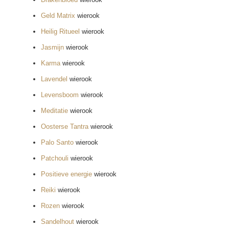
Geld Matrix
wierook
Heilig Ritueel
wierook
Jasmijn
wierook
Karma
wierook
Lavendel
wierook
Levensboom
wierook
Meditatie
wierook
Oosterse Tantra
wierook
Palo Santo
wierook
Patchouli
wierook
Positieve energie
wierook
Reiki
wierook
Rozen
wierook
Sandelhout
wierook