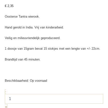
€
2,35
Oosterse Tantra wierook.
Hand gerold in India. Vrij van kinderarbeid.
Veilig en milieuvriendelijk geproduceerd.
1 doosje van 15gram bevat 15 stokjes met een lengte van +/- 22cm.
Brandtijd van 45 minuten.
Beschikbaarheid:
Op voorraad
Oosterse
-
Tantra
wierook
aantal
+