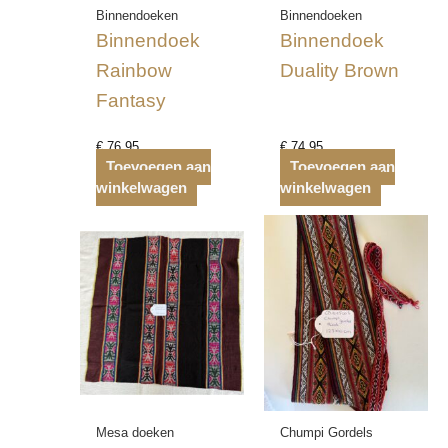
Binnendoeken
Binnendoeken
Binnendoek
Binnendoek
Rainbow
Duality Brown
Fantasy
€
76,95
€
74,95
Toevoegen aan
Toevoegen aan
winkelwagen
winkelwagen
Mesa doeken
Chumpi Gordels