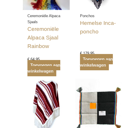
Ceremoniële Alpaca
Ponchos
Sjaals
Hemelse Inca-
Ceremoniële
poncho
Alpaca Sjaal
Rainbow
€
179,95
Toevoegen aan
€
64,95
Toevoegen aan
winkelwagen
winkelwagen