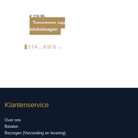
€
119,95
Toevoegen aan
winkelwagen
1
2
3
4
…
9
10
11
→
Klantenservice
Over ons
Betalen
Bezorgen (Verzending en levering)