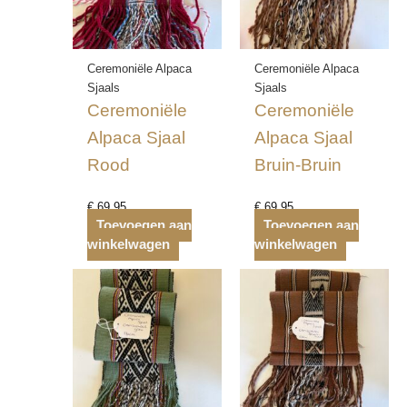
Ceremoniële Alpaca
Ceremoniële Alpaca
Sjaals
Sjaals
Ceremoniële
Ceremoniële
Alpaca Sjaal
Alpaca Sjaal
Rood
Bruin-Bruin
€
69,95
€
69,95
Toevoegen aan
Toevoegen aan
winkelwagen
winkelwagen