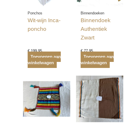
Ponchos
Binnendoeken
Wit-wijn Inca-
Binnendoek
poncho
Authentiek
Zwart
€
199,95
€
77,95
Toevoegen aan
Toevoegen aan
winkelwagen
winkelwagen