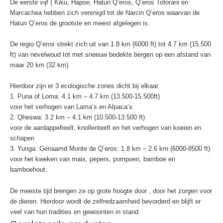
De eerste vijf ( Kiku, Hapoe, Hatun Q’eros, Q’eros Totorani en
Marcachea hebben zich verenigd tot de Narcin Q’eros waarvan de
Hatun Q’eros de grootste en meest afgelegen is.
De regio Q’eros strekt zich uit van 1.8 km (6000 ft) tot 4.7 km (15.500
ft) van nevelwoud tot met sneeuw bedekte bergen op een afstand van
maar 20 km (32 km).
Hierdoor zijn er 3 ecologische zones dicht bij elkaar.
1. Puna of Loma: 4.1 km – 4.7 km (13.500-15.500ft)
voor het verhogen van Lama’s en Alpaca’s.
2. Qheswa: 3.2 km – 4.1 km (10.500-13.500 ft)
voor de aardappelteelt, knollenteelt en het verhogen van koeien en
schapen
3. Yunga: Genaamd Monte de Q’eros: 1.8 km – 2.6 km (6000-8500 ft)
voor het kweken van mais, pepers, pompoen, bamboe en
bamboehout.
De meeste tijd brengen ze op grote hoogte door , door het zorgen voor
de dieren. Hierdoor wordt de zelfredzaamheid bevorderd en blijft er
veel van hun tradities en gewoonten in stand.