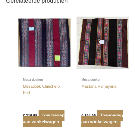
Gerelateerde producten
Mesa doeken
Mesa doeken
Mesadoek Chinchero
Mastana Ramayana
Red
Toevoegen
Toevoegen
€
219,95
€
194,95
aan winkelwagen
aan winkelwagen