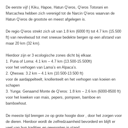
De eerste vijf ( Kiku, Hapoe, Hatun Q’eros, Q’eros Totorani en
Marcachea hebben zich verenigd tot de Narcin Q’eros waarvan de
Hatun Q’eros de grootste en meest afgelegen is.
De regio Q’eros strekt zich uit van 1.8 km (6000 ft) tot 4.7 km (15.500
ft) van nevelwoud tot met sneeuw bedekte bergen op een afstand van
maar 20 km (32 km).
Hierdoor zijn er 3 ecologische zones dicht bij elkaar.
1. Puna of Loma: 4.1 km – 4.7 km (13.500-15.500ft)
voor het verhogen van Lama’s en Alpaca’s.
2. Qheswa: 3.2 km – 4.1 km (10.500-13.500 ft)
voor de aardappelteelt, knollenteelt en het verhogen van koeien en
schapen
3. Yunga: Genaamd Monte de Q’eros: 1.8 km – 2.6 km (6000-8500 ft)
voor het kweken van mais, pepers, pompoen, bamboe en
bamboehout.
De meeste tijd brengen ze op grote hoogte door , door het zorgen voor
de dieren. Hierdoor wordt de zelfredzaamheid bevorderd en blijft er
veel van hun tradities en gewoonten in stand.