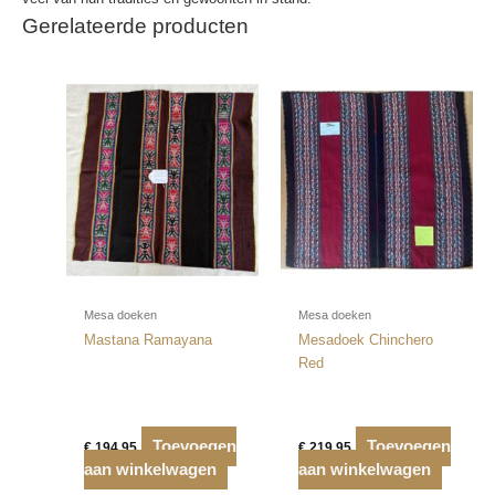
Gerelateerde producten
Mesa doeken
Mesa doeken
Mastana Ramayana
Mesadoek Chinchero
Red
Toevoegen
Toevoegen
€
194,95
€
219,95
aan winkelwagen
aan winkelwagen