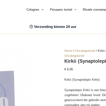
Colognes
Peruaans textiel
Rituele voorwerp
Verzending binnen 24 uur
Home
/
Uncategorized
/ Kirkii
Uncategorized
Kirkii (Synaptolep
€
6,56
Kirkii (Synaptolepis Kirkii)
Synaptolepis Kirkii is een blau
zogeheten ‘Ubaluwa’ kruid. Di
geassocieerd die gebruikt wo
voorouders een rol spelen.