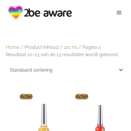
Ga
naar
de
inhoud
Home
/ Product Inhoud /
221 ml
/ Pagina 2
Resultaat 10–13 van de 13 resultaten wordt getoond
Actie!
Actie!