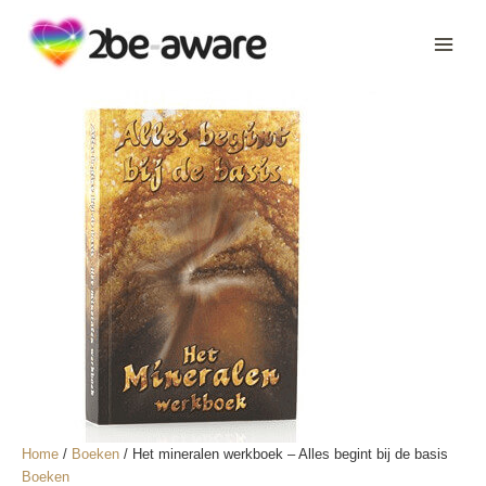
Ga
naar
de
inhoud
Home
/
Boeken
/ Het mineralen werkboek – Alles begint bij de basis
Boeken