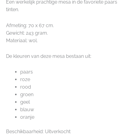
was:
is:
Een werkelijk prachtige mesa in de favoriete paars
€ 189,95.
€ 180,45.
tinten.
Afmeting: 70 x 67 cm.
Gewicht: 243 gram.
Materiaal: wol.
De kleuren van deze mesa bestaan uit:
paars
roze
rood
groen
geel
blauw
oranje
Beschikbaarheid:
Uitverkocht