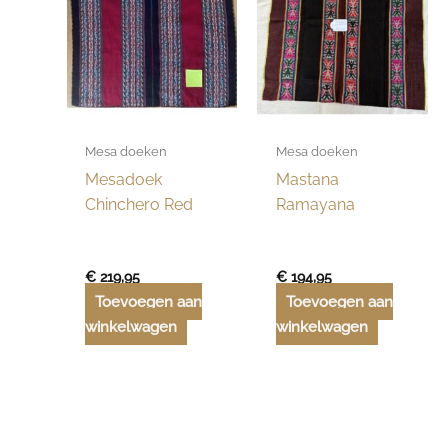
Mesa doeken
Mesa doeken
Mesadoek
Mastana
Chinchero Red
Ramayana
€
219,95
€
194,95
Toevoegen aan
Toevoegen aan
winkelwagen
winkelwagen