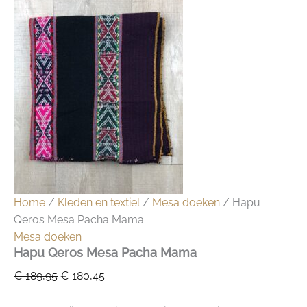
Home
/
Kleden en textiel
/
Mesa doeken
/ Hapu
Qeros Mesa Pacha Mama
Mesa doeken
Hapu Qeros Mesa Pacha Mama
Oorspronkelijke
Huidige
€
189,95
€
180,45
prijs
prijs