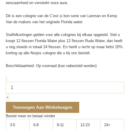
eenzaamheid en versterkt onze aura.
Dit is een cologne van de C’est si bon serie van Lanman en Kemp.
Van de makers van het originele Florida water.
Staffelkortingen gelden voor alle colognes bij elkaar opgeteld. Stel u
koopt 12 flessen Florida Water plus 12 flessen Ruda Water, dan heeft
u nog steeds in totaal 24 flessen. En heeft u recht op maar liefst 20%
korting op alle flesjes cologne die u bij ons bestelt.
Beschikbaarheid:
Op voorraad (kan nabesteld worden)
Canela
-
Cologne
221ml
Agua
+
de
Canela
Toevoegen Aan Winkelwagen
aantal
Bestel meer en betaal minder
3-5
6-8
9-11
12-23
24+