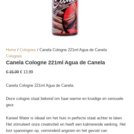
Home
/
Colognes
/ Canela Cologne 221ml Agua de Canela
Colognes
Canela Cologne 221ml Agua de Canela
Oorspronkelijke
Huidige
€
15,09
€
13,99
prijs
prijs
was:
is:
Canela Cologne 221ml Agua de Canela.
€ 15,09.
€ 13,99.
Deze cologne staat bekend om haar warme en kruidige en sensuele
geur.
Kaneel Water is ideaal om het huis in perfecte staat achter te laten.
Het stimuleert onze creativiteit en heeft een kalmerende werking. Het
lost spanningen op, verminderd angsten en het gevoel van