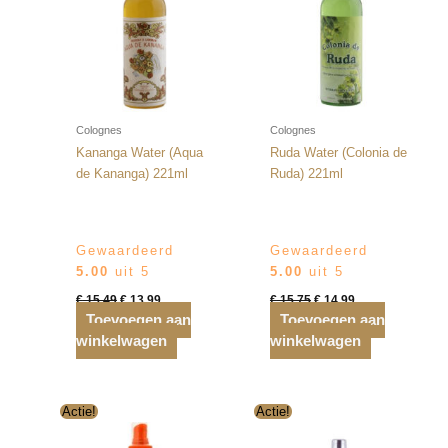
Colognes
Colognes
Kananga Water (Aqua
Ruda Water (Colonia de
de Kananga) 221ml
Ruda) 221ml
Gewaardeerd
Gewaardeerd
5.00
uit 5
5.00
uit 5
Oorspronkelijke
Huidige
Oorspronkelijke
Huidige
€
15,49
€
13,99
€
15,75
€
14,99
prijs
prijs
prijs
prijs
Toevoegen aan
Toevoegen aan
was:
is:
was:
is:
winkelwagen
€ 15,49.
€ 13,99.
winkelwagen
€ 15,75.
€ 14,99.
Actie!
Actie!