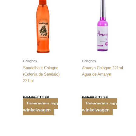
Colognes
Colognes
Sandelhout Cologne
Amaryn Cologne 221ml
(Colonia de Sandalo)
Agua de Amaryn
221ml
Oorspronkelijke
Huidige
Oorspronkelijke
Huidige
€
14,99
€
13,99
€
15,69
€
13,99
prijs
prijs
prijs
prijs
Toevoegen aan
Toevoegen aan
was:
is:
was:
is:
winkelwagen
€ 14,99.
€ 13,99.
winkelwagen
€ 15,69.
€ 13,99.