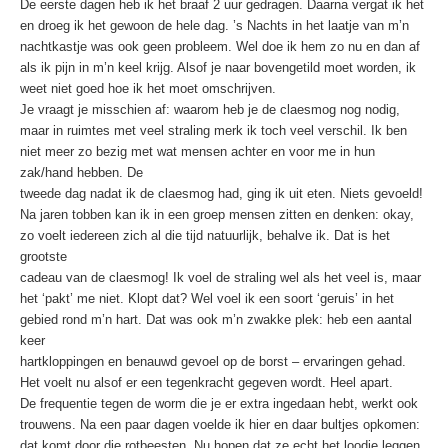
De eerste dagen heb ik het braaf 2 uur gedragen. Daarna vergat ik het
en droeg ik het gewoon de hele dag. ’s Nachts in het laatje van m’n
nachtkastje was ook geen probleem. Wel doe ik hem zo nu en dan af
als ik pijn in m’n keel krijg. Alsof je naar bovengetild moet worden, ik
weet niet goed hoe ik het moet omschrijven.
Je vraagt je misschien af: waarom heb je de claesmog nog nodig,
maar in ruimtes met veel straling merk ik toch veel verschil. Ik ben
niet meer zo bezig met wat mensen achter en voor me in hun
zak/hand hebben. De
tweede dag nadat ik de claesmog had, ging ik uit eten. Niets gevoeld!
Na jaren tobben kan ik in een groep mensen zitten en denken: okay,
zo voelt iedereen zich al die tijd natuurlijk, behalve ik. Dat is het
grootste
cadeau van de claesmog! Ik voel de straling wel als het veel is, maar
het ‘pakt’ me niet. Klopt dat? Wel voel ik een soort ‘geruis’ in het
gebied rond m’n hart. Dat was ook m’n zwakke plek: heb een aantal
keer
hartkloppingen en benauwd gevoel op de borst – ervaringen gehad.
Het voelt nu alsof er een tegenkracht gegeven wordt. Heel apart.
De frequentie tegen de worm die je er extra ingedaan hebt, werkt ook
trouwens. Na een paar dagen voelde ik hier en daar bultjes opkomen:
dat komt door die rotbeesten. Nu hopen dat ze echt het loodje leggen