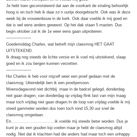
Je hebt toen geconstateerd dat aan de voorkant de straling behoorlijk
hoog is en toch heb ik daar zo´n uurtje doorgebracht. Ook was ik deze
week bij de vrouwenbouw in de kerk. Ook daar voelde ik mij goed en
dat is wel eens anders geweest. Op het dak staan 5 masten. Dus
begin oktober zal ik de 1e weer eens gaan uitproberen.
——————-
Goedemiddag Charles, wat betreft mijn claesmog HET GAAT
UITSTEKEND.
Ik draag nog steeds de lichte versie en ik voel mij uitstekend, slaap
goed en ik zou bergen kunnen verzetten.
——————-
Hoi Charles ik heb voor mijzelf weer een proef gedaan met de
claesmog. Uiteindelijk ben ik een proefpersoon.
Woensdagavond niet dichtbij maar in de badcel gelegd, donderdag
niet gaan dragen, van donderdag op vrijdag flink last van mijn maag
maar toch vrijdag niet gaan dragen.In de loop van vrijdag voelde ik mij
steed gammeler worden dus toen toch rond 15,30 uur snel de
claesmog omgedaan.
En……………………………ik voelde mij steeds beter worden. Dus je
kunt je als een gouden kip voelen maar je hebt de claesmog altijd
nodig. Niet dat ik klachten had die anders had maar toch een unhappy