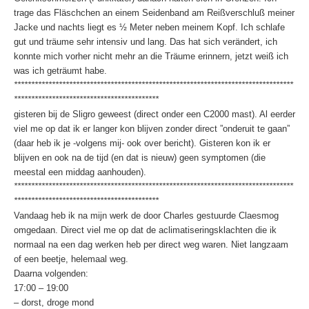
trage das Fläschchen an einem Seidenband am Reißverschluß meiner
Jacke und nachts liegt es ½ Meter neben meinem Kopf. Ich schlafe
gut und träume sehr intensiv und lang. Das hat sich verändert, ich
konnte mich vorher nicht mehr an die Träume erinnern, jetzt weiß ich
was ich geträumt habe.
*********************************************************************************
******************************************
gisteren bij de Sligro geweest (direct onder een C2000 mast). Al eerder
viel me op dat ik er langer kon blijven zonder direct ”onderuit te gaan”
(daar heb ik je -volgens mij- ook over bericht). Gisteren kon ik er
blijven en ook na de tijd (en dat is nieuw) geen symptomen (die
meestal een middag aanhouden).
*********************************************************************************
******************************************
Vandaag heb ik na mijn werk de door Charles gestuurde Claesmog
omgedaan. Direct viel me op dat de aclimatiseringsklachten die ik
normaal na een dag werken heb per direct weg waren. Niet langzaam
of een beetje, helemaal weg.
Daarna volgenden:
17:00 – 19:00
– dorst, droge mond