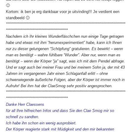
🙂
Kortom: ik ben je erg dankbaar voor je uitvinding!!! Je verdient een
standbeeld 🙂
*********************************************************************************
******************************************
Nachdem ich Ihr kleines Wunderfläschchen nun einige Tage getragen
habe und etwas mit ihm “herumexperimentiert” habe, kann ich Ihnen
nur zu dieser gelungenen “Schöpfung” gratulieren. Es bewirkt – wenn
man es benötigt – wahre fühlbare “Wunder”. Aber nur, wenn man es
benötigt – wenn der Körper “ja” sagt, was ich mit dem Pendel abfrage.
Und er sagt auch bei meiner Frau und bei meinem Sohn ja, der mit 43
Jahren im vergangenen Jahr einen Schlaganfall erlitt – ohne
schwerwiegende äußerliche Folgen, aber der Körper ist immer noch in
Aufruhr! Bei ihm hat der ClaeSmog sehr positiv angesprochen.
*********************************************************************************
******************************************
Danke Herr Claessens
für all Ihre hilfreichen Infos und dass Sie den Clae Smog mir so
schnell zu sandten.
Ich habe ihn schon ein wenig ausprobiert.
Der Körper reagierte stark mit Müdigkeit und den mir bekannten