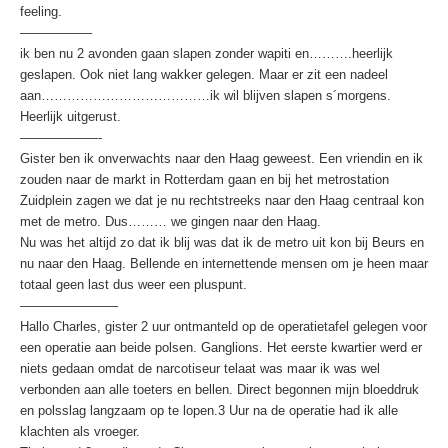
feeling.
—————–
ik ben nu 2 avonden gaan slapen zonder wapiti en……….heerlijk
geslapen. Ook niet lang wakker gelegen. Maar er zit een nadeel
aan…………………………………ik wil blijven slapen s´morgens.
Heerlijk uitgerust.
——————-
Gister ben ik onverwachts naar den Haag geweest. Een vriendin en ik
zouden naar de markt in Rotterdam gaan en bij het metrostation
Zuidplein zagen we dat je nu rechtstreeks naar den Haag centraal kon
met de metro. Dus……… we gingen naar den Haag.
Nu was het altijd zo dat ik blij was dat ik de metro uit kon bij Beurs en
nu naar den Haag. Bellende en internettende mensen om je heen maar
totaal geen last dus weer een pluspunt.
———————–
Hallo Charles, gister 2 uur ontmanteld op de operatietafel gelegen voor
een operatie aan beide polsen. Ganglions. Het eerste kwartier werd er
niets gedaan omdat de narcotiseur telaat was maar ik was wel
verbonden aan alle toeters en bellen. Direct begonnen mijn bloeddruk
en polsslag langzaam op te lopen.3 Uur na de operatie had ik alle
klachten als vroeger.