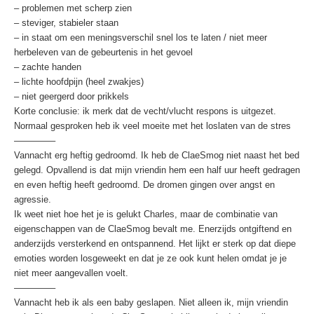
– problemen met scherp zien
– steviger, stabieler staan
– in staat om een meningsverschil snel los te laten / niet meer
herbeleven van de gebeurtenis in het gevoel
– zachte handen
– lichte hoofdpijn (heel zwakjes)
– niet geergerd door prikkels
Korte conclusie: ik merk dat de vecht/vlucht respons is uitgezet.
Normaal gesproken heb ik veel moeite met het loslaten van de stres
————–
Vannacht erg heftig gedroomd. Ik heb de ClaeSmog niet naast het bed
gelegd. Opvallend is dat mijn vriendin hem een half uur heeft gedragen
en even heftig heeft gedroomd. De dromen gingen over angst en
agressie.
Ik weet niet hoe het je is gelukt Charles, maar de combinatie van
eigenschappen van de ClaeSmog bevalt me. Enerzijds ontgiftend en
anderzijds versterkend en ontspannend. Het lijkt er sterk op dat diepe
emoties worden losgeweekt en dat je ze ook kunt helen omdat je je
niet meer aangevallen voelt.
————–
Vannacht heb ik als een baby geslapen. Niet alleen ik, mijn vriendin