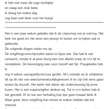
ik heb niet meer die erge hoofdpijn
en slaap een stuk beter
ik draag het iedere dag
nog heel veel dank voor het buisje
*********************************************************************************
******************************************
Het is een paar weken geleden dat ik de claesmog van je ontving. Het
leek me goed om het eerst een poosje te testen om te kijken wat er
gebeurde.
De volgende dingen vielen me op:
De ontgiftingsverschijnselen waren er bijna niet. Dat had ik wel
verwacht, omdat ik al jaren bezig ben met allerlei troep uit m’n lijf te
verwijderen. De bevestiging was voor mezelf wel fijn. Pasgeleden heb
ik
nog 4 weken sarsaparilla-tinctuur geslikt. M’n vriendin en ik ontdekten
dit op de site van www.lymenatuurlijkgenezen.nl en zijn het eens gaan
testen bij onszelf. Het werkt niet alleen als ondersteuning bij lyme-
kuren. Het is een superontgifter denken wij. Tot in m’n botten heb ik
het gevoeld. Af en toe een herhaling kan dus geen kwaad denk ik.
Maar goed, deze ontgifting kan ermee te maken hebben dat het
meeviel.