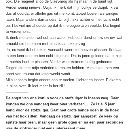
ook. Die reageert al op de ClaeSmog als hij maar in de buurt ligt.
Verder weinig nieuws. Owja, ik merk dat mijn buikje verdwijnt. Ik val
dus af doordat er allerlei gas uit me komt. Zowel boeren als windjes
laten. Maar anders dan anders. Er blijft niks achter en het lucht echt
op. Het viel me al eerder op dat ik me opgeblazen voelde. Dat begint
te verdwijnen….
Ik drink me alleen wel suf aan water. Heb echt dorst en ow ow ow, wat
smaakt die boterham met pindakaas lekker zeg.
Ja, nu weet ik het zeker. Vannacht weer niet hoeven plassen. Ik slaap
in een keer door en ben echt uitgerust. Dat is jaren geleden dat ik niet
’s nachts hoef te plassen. Verder weer extreem heftig gedroomd.
Dingen die met mijn verleden te maken hebben. Misschien toch een
soort van trauma dat losgeweekt wordt.
Mijn lichaam begint anders aan te voelen. Lichter en losser. Piekeren
is bijna over. Ik leef meer in het NU.
——————
De angst van ons konijn voor de stofzuiger is ineens weg. Daar
konden we ons vandaag weer over verbazen…. Ze is al 5 jaar
bang voor de stofzuiger. Gaat met grote bange ogen in de hoek
van het hok zitten. Vandaag de stofzuiger aangezet. Ze keek op
spitste haar oren, maar geen grote ogen en na een paar seconden
was de stofzuiger niet eens interessant meer
.