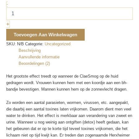
-
ClaeSmog
(electrosmog
hulpmiddel)
+
aantal
Toevoegen Aan Winkelwagen
SKU:
N/B
Categorie:
Uncategorized
Beschrijving
Aanvullende informatie
Beoordelingen (2)
Het grootste effect treedt op wanneer de ClaeSmog op de huid
gedragen wordt. Vrouwen kunnen hem met een koordje aan een bh-
bandje bevestigen. Mannen kunnen hem op de zonnevlecht dragen.
Zo worden een aantal parasieten, wormen, virussen, etc. aangepakt,
die daarbij een aantal toxines laten vrijkomen. Daarom dient men veel
water te drinken. Het effect is merkbaar aan verandering van zweet en
urine. Wanneer u nog weinig aan ontgiften (detox) heeft gedaan, kan
het gebeuren dat er op te korte tijd teveel toxines vrijkomen, die het
lichaam niet op tijd kwijt kan. Er treden dan zogenaamde Herxheimer