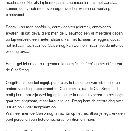
reacties op. Net als bij homeopathische middelen; als het aanslaat
kunnen de symptomen even erger worden, waarna de werking
plaatsvindt.
Daarbij kan men hoofdpijn, darmklachten (diarree), enzovoorts
ervaren. In dat geval dient men de ClaeSmog een of meerdere dagen
op bijvoorbeeld een meter afstand van het lichaam te leggen, opdat
het lichaam toch aan de ClaeSmog kan wennen, maar niet de intense
werking ervaart.
Het is gebleken dat huisgenoten kunnen *meeliften* op het effect van
de ClaeSmog.
Ontgiften is een belangrijk punt, plus het innemen van vitamines en
andere voedingssupplementen. Gebleken is, dat de ClaeSmog tijd
nodig heeft om zijn werking optimaal te kunnen uitvoeren. In het begin
gaat het langzaam, maar later sneller. Draag hem de eerste dag twee
uur en bouw dat langzaam op.
Wanneer men de ClaeSmog ’s nachts op het nachtkastje legt, ervaren
veel personen een betere nachtrust en dromen meer.