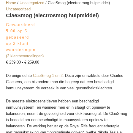
Home
/
Uncategorized
/ ClaeSmog (electrosmog hulpmiddel)
Uncategorized
ClaeSmog (electrosmog hulpmiddel)
Gewaardeerd
5.00
op 5
gebaseerd
op
2
klant
waarderingen
(
2
klantbeoordelingen)
Prijsklasse:
€
239,00
-
€
259,00
€ 239,00
tot
De enige echte
ClaeSmog 1 en 2
. Deze zijn ontwikkeld door Charles
€ 259,00
Claesens, een bijzondere man die begreep dat een beschadigd
immuunsysteem de oorzaak is van veel gezondheidsklachten.
De meeste elektrosensitieven hebben een beschadigd
immuunsysteem, en wanneer men er in slaagt dit opnieuw te
balanceren, neemt de gevoeligheid voor elektrosmog af. De ClaeSmog
is bedoeld om een beschadigd immuunsysteem opnieuw te
balanceren. De werking berust op de Royal Rife frequentietherapie,
met gebruikmaking van *longitudinale golven*, welke Nikola Tesla al