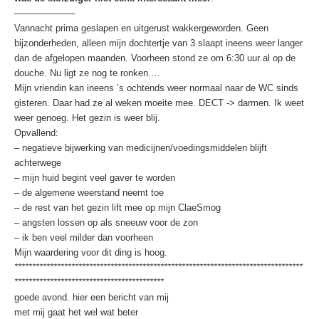
——————–
Vannacht prima geslapen en uitgerust wakkergeworden. Geen
bijzonderheden, alleen mijn dochtertje van 3 slaapt ineens weer langer
dan de afgelopen maanden. Voorheen stond ze om 6:30 uur al op de
douche. Nu ligt ze nog te ronken….
Mijn vriendin kan ineens ’s ochtends weer normaal naar de WC sinds
gisteren. Daar had ze al weken moeite mee. DECT -> darmen. Ik weet
weer genoeg. Het gezin is weer blij.
Opvallend:
– negatieve bijwerking van medicijnen/voedingsmiddelen blijft
achterwege
– mijn huid begint veel gaver te worden
– de algemene weerstand neemt toe
– de rest van het gezin lift mee op mijn ClaeSmog
– angsten lossen op als sneeuw voor de zon
– ik ben veel milder dan voorheen
Mijn waardering voor dit ding is hoog.
*********************************************************************************
******************************************
goede avond. hier een bericht van mij
met mij gaat het wel wat beter