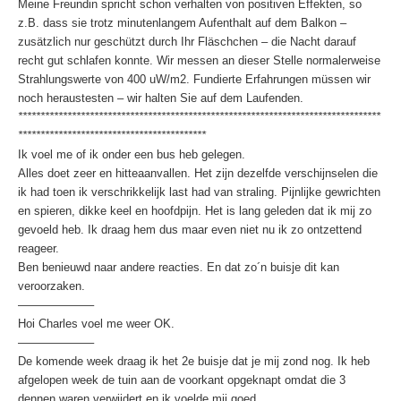
Meine Freundin spricht schon verhalten von positiven Effekten, so
z.B. dass sie trotz minutenlangem Aufenthalt auf dem Balkon –
zusätzlich nur geschützt durch Ihr Fläschchen – die Nacht darauf
recht gut schlafen konnte. Wir messen an dieser Stelle normalerweise
Strahlungswerte von 400 uW/m2. Fundierte Erfahrungen müssen wir
noch heraustesten – wir halten Sie auf dem Laufenden.
*********************************************************************************
******************************************
Ik voel me of ik onder een bus heb gelegen.
Alles doet zeer en hitteaanvallen. Het zijn dezelfde verschijnselen die
ik had toen ik verschrikkelijk last had van straling. Pijnlijke gewrichten
en spieren, dikke keel en hoofdpijn. Het is lang geleden dat ik mij zo
gevoeld heb. Ik draag hem dus maar even niet nu ik zo ontzettend
reageer.
Ben benieuwd naar andere reacties. En dat zo´n buisje dit kan
veroorzaken.
——————–
Hoi Charles voel me weer OK.
——————–
De komende week draag ik het 2e buisje dat je mij zond nog. Ik heb
afgelopen week de tuin aan de voorkant opgeknapt omdat die 3
dennen waren verwijdert en ik voelde mij goed.