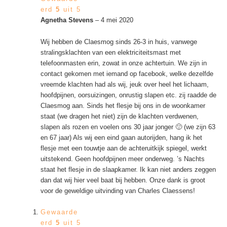
erd
5
uit 5
Agnetha Stevens
–
4 mei 2020
Wij hebben de Claesmog sinds 26-3 in huis, vanwege
stralingsklachten van een elektriciteitsmast met
telefoonmasten erin, zowat in onze achtertuin. We zijn in
contact gekomen met iemand op facebook, welke dezelfde
vreemde klachten had als wij, jeuk over heel het lichaam,
hoofdpijnen, oorsuizingen, onrustig slapen etc. zij raadde de
Claesmog aan. Sinds het flesje bij ons in de woonkamer
staat (we dragen het niet) zijn de klachten verdwenen,
slapen als rozen en voelen ons 30 jaar jonger 🙂 (we zijn 63
en 67 jaar) Als wij een eind gaan autorijden, hang ik het
flesje met een touwtje aan de achteruitkijk spiegel, werkt
uitstekend. Geen hoofdpijnen meer onderweg. ’s Nachts
staat het flesje in de slaapkamer. Ik kan niet anders zeggen
dan dat wij hier veel baat bij hebben. Onze dank is groot
voor de geweldige uitvinding van Charles Claessens!
Gewaarde
erd
5
uit 5