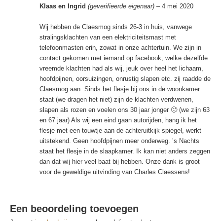
Klaas en Ingrid
(geverifieerde eigenaar)
–
4 mei 2020
Wij hebben de Claesmog sinds 26-3 in huis, vanwege
stralingsklachten van een elektriciteitsmast met
telefoonmasten erin, zowat in onze achtertuin. We zijn in
contact gekomen met iemand op facebook, welke dezelfde
vreemde klachten had als wij, jeuk over heel het lichaam,
hoofdpijnen, oorsuizingen, onrustig slapen etc. zij raadde de
Claesmog aan. Sinds het flesje bij ons in de woonkamer
staat (we dragen het niet) zijn de klachten verdwenen,
slapen als rozen en voelen ons 30 jaar jonger 🙂 (we zijn 63
en 67 jaar) Als wij een eind gaan autorijden, hang ik het
flesje met een touwtje aan de achteruitkijk spiegel, werkt
uitstekend. Geen hoofdpijnen meer onderweg. ’s Nachts
staat het flesje in de slaapkamer. Ik kan niet anders zeggen
dan dat wij hier veel baat bij hebben. Onze dank is groot
voor de geweldige uitvinding van Charles Claessens!
Een beoordeling toevoegen