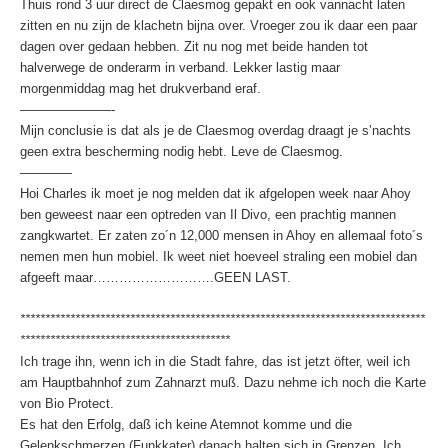
Thuis rond 3 uur direct de Claesmog gepakt en ook vannacht laten
zitten en nu zijn de klachetn bijna over. Vroeger zou ik daar een paar
dagen over gedaan hebben. Zit nu nog met beide handen tot
halverwege de onderarm in verband. Lekker lastig maar
morgenmiddag mag het drukverband eraf.
———————-
Mijn conclusie is dat als je de Claesmog overdag draagt je s’nachts
geen extra bescherming nodig hebt. Leve de Claesmog.
————
Hoi Charles ik moet je nog melden dat ik afgelopen week naar Ahoy
ben geweest naar een optreden van Il Divo, een prachtig mannen
zangkwartet. Er zaten zo´n 12,000 mensen in Ahoy en allemaal foto´s
nemen men hun mobiel. Ik weet niet hoeveel straling een mobiel dan
afgeeft maar……………………….GEEN LAST.
*********************************************************************************
******************************************
Ich trage ihn, wenn ich in die Stadt fahre, das ist jetzt öfter, weil ich
am Hauptbahnhof zum Zahnarzt muß. Dazu nehme ich noch die Karte
von Bio Protect.
Es hat den Erfolg, daß ich keine Atemnot komme und die
Gelenkschmerzen (Funkkater) danach halten sich in Grenzen. Ich