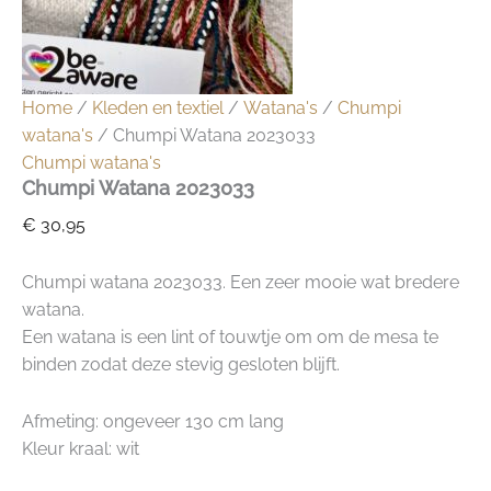
Home
/
Kleden en textiel
/
Watana's
/
Chumpi
watana's
/ Chumpi Watana 2023033
Chumpi watana's
Chumpi Watana 2023033
€
30,95
Chumpi watana 2023033. Een zeer mooie wat bredere
watana.
Een watana is een lint of touwtje om om de mesa te
binden zodat deze stevig gesloten blijft.
Afmeting: ongeveer 130 cm lang
Kleur kraal: wit