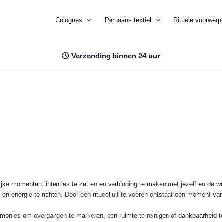
Colognes
Peruaans textiel
Rituele voorwerp
Verzending binnen 24 uur
ijke momenten, intenties te zetten en verbinding te maken met jezelf en de wer
n energie te richten. Door een ritueel uit te voeren ontstaat een moment van
emonies om overgangen te markeren, een ruimte te reinigen of dankbaarheid te