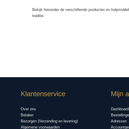
Bekijk hieronder de verschillende producten en hulpmiddel
traditie.
Klantenservice
Mijn 
Over ons
Dashboard
Betalen
Bestelling
Bezorgen (Verzending en levering)
Adressen
Algemene voorwaarden
Accountge