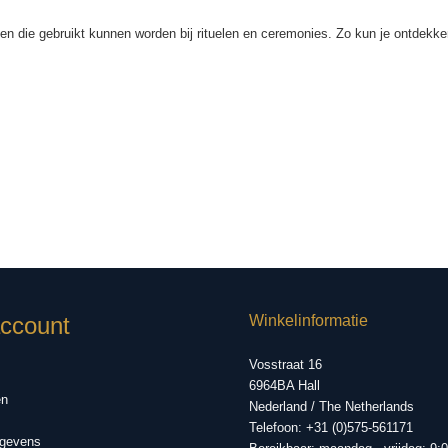
en die gebruikt kunnen worden bij rituelen en ceremonies. Zo kun je ontdekke
account
Winkelinformatie
Vosstraat 16
6964BA Hall
en
Nederland / The Netherlands
Telefoon: +31 (0)575-561171
gevens