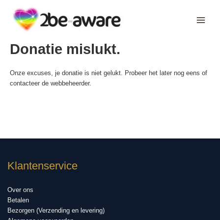
Ga
naar
de
inhoud
Donatie mislukt.
Onze excuses, je donatie is niet gelukt. Probeer het later nog eens of
contacteer de webbeheerder.
Klantenservice
Over ons
Betalen
Bezorgen (Verzending en levering)